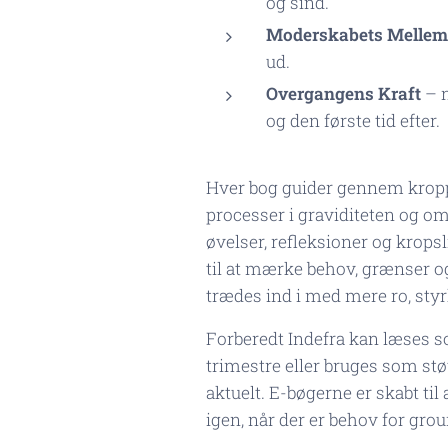
og sind.
Moderskabets Melle
ud.
Overgangens Kraft
– n
og den første tid efter.
Hver bog guider gennem krop
processer i graviditeten og o
øvelser, refleksioner og krops
til at mærke behov, grænser o
trædes ind i med mere ro, styr
Forberedt Indefra kan læses s
trimestre eller bruges som støt
aktuelt. E-bøgerne er skabt til
igen, når der er behov for gro