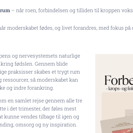
mrum
– når roen, forbindelsen og tilliden til kroppen vokse
år moderskabet fødes, og livet forandres, med fokus p
pens og nervesystemets naturlige
mkring fødslen. Gennem blide
lige praksisser skabes et trygt rum
g ressourcer, så moderskabet kan
ke og indre forankring.
om en samlet rejse gennem alle tre
te i det trimester, der føles mest
 at kunne vendes tilbage til igen og
unding, omsorg og ny inspiration.