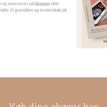
b og ressourcer på
bloggen
eller
aler til graviditet og moderskab på
Køb dine ebøger her