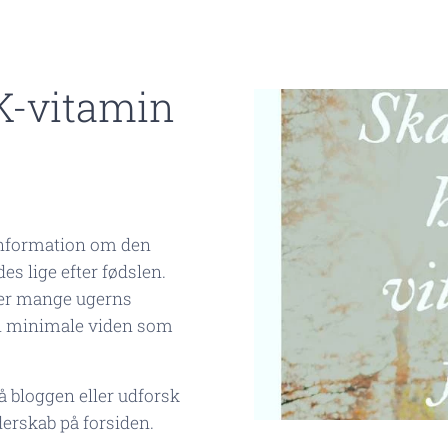
K-vitamin
 information om den
es lige efter fødslen.
ter mange ugerns
en minimale viden som
å bloggen eller udforsk
derskab på forsiden.