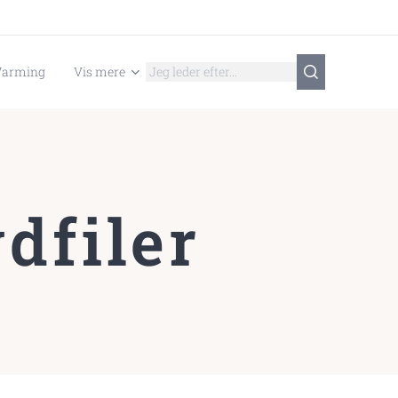
Warming
Vis mere
dfiler