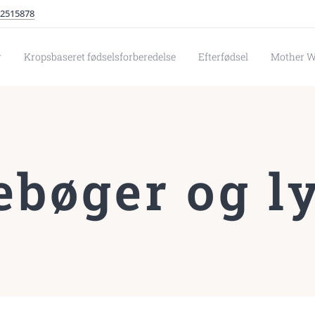
2515878
r
Kropsbaseret fødselsforberedelse
Efterfødsel
Mother 
ebøger og ly