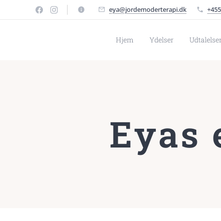
eya@jordemoderterapi.dk
+455
Hjem
Ydelser
Udtalelse
Eyas 