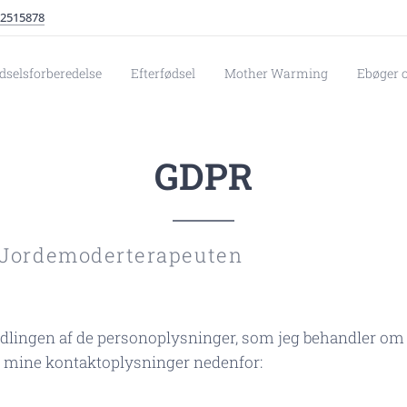
2515878
dselsforberedelse
Efterfødsel
Mother Warming
Ebøger o
GDPR
or Jordemoderterapeuten
ndlingen af de personoplysninger, som jeg behandler o
r mine kontaktoplysninger nedenfor: