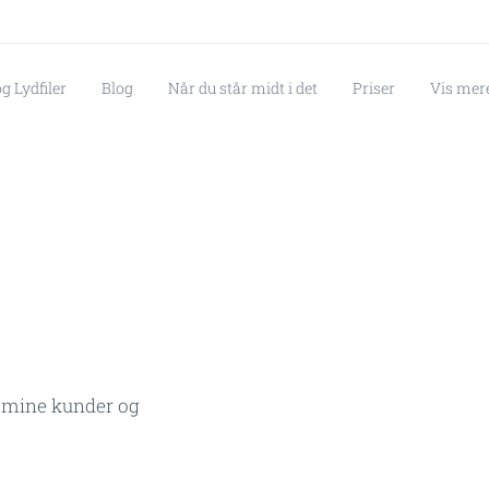
g Lydfiler
Blog
Når du står midt i det
Priser
Vis mer
m mine kunder og