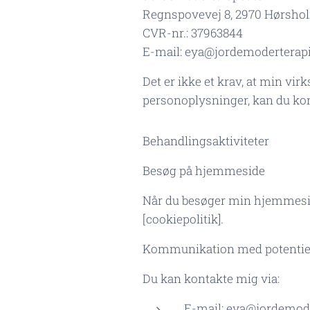
Regnspovevej 8, 2970 Hørsho
CVR-nr.: 37963844
E-mail: eya@jordemoderterapi
Det er ikke et krav, at min v
personoplysninger, kan du ko
Behandlingsaktiviteter
Besøg på hjemmeside
Når du besøger min hjemmeside,
[cookiepolitik].
Kommunikation med potentiel
Du kan kontakte mig via:
E-mail: eya@jordemode