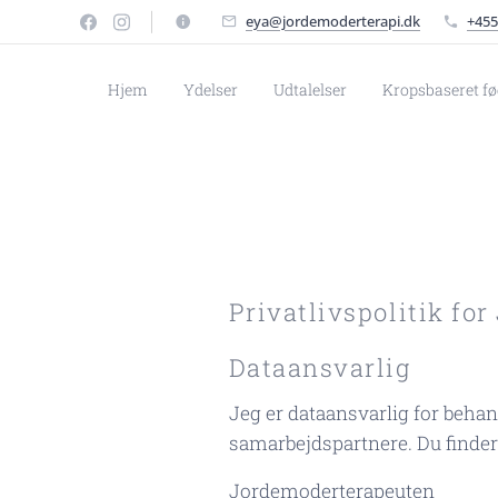
eya@jordemoderterapi.dk
+455
Hjem
Ydelser
Udtalelser
Kropsbaseret fø
Privatlivspolitik f
Dataansvarlig
Jeg er dataansvarlig for beha
samarbejdspartnere. Du finde
Jordemoderterapeuten